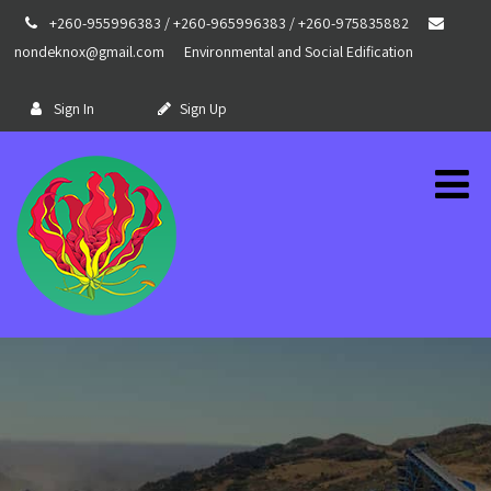
+260-955996383 / +260-965996383 / +260-975835882
nondeknox@gmail.com
Environmental and Social Edification
Sign In
Sign Up