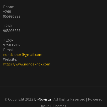
Phone:
+260-
955996383
+260-
965996383
+260-
975835882
E-mail:
nondeknox@gmail.com
Website:
https://www.nondeknox.com
© Copyright 2022
Di-Novista
| All Rights Reserved | Powered
by SKT Themes